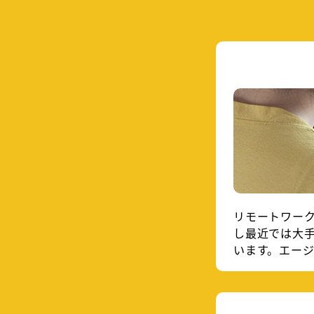
リモートワー
し最近では大
います。エー