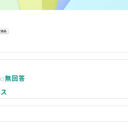
無回答
レス