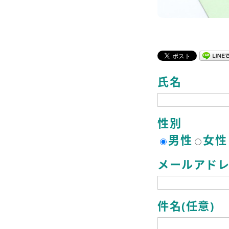
氏名
性別
男性
女性
メールアド
件名(任意)